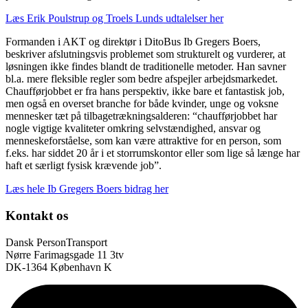
Læs Erik Poulstrup og Troels Lunds udtalelser her
Formanden i AKT og direktør i DitoBus Ib Gregers Boers,
beskriver afslutningsvis problemet som strukturelt og vurderer, at
løsningen ikke findes blandt de traditionelle metoder. Han savner
bl.a. mere fleksible regler som bedre afspejler arbejdsmarkedet.
Chaufførjobbet er fra hans perspektiv, ikke bare et fantastisk job,
men også en overset branche for både kvinder, unge og voksne
mennesker tæt på tilbagetrækningsalderen: “chaufførjobbet har
nogle vigtige kvaliteter omkring selvstændighed, ansvar og
menneskeforståelse, som kan være attraktive for en person, som
f.eks. har siddet 20 år i et storrumskontor eller som lige så længe har
haft et særligt fysisk krævende job”.
Læs hele Ib Gregers Boers bidrag her
Kontakt os
Dansk PersonTransport
Nørre Farimagsgade 11 3tv
DK-1364 København K