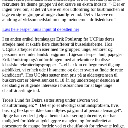
rekruttere fra denne gruppe vil det kræve en ekstra indsats: “- Der er
ingen tvivl om, at det vil være en stor udfordring for busbranchen at
tage en større gruppe af unge chauffører ind. Det vil kræve en
ændring af virksomhedskulturen og metoderne i driftsledelsen”.
Læs hele Jesper Juuls input til debatten her
I en anden artikel fremlægger Erik Poulstrup fra UCPlus deres
arbejde med at skaffe flere chauffører til busselskaberne. Hos
UCplus arbejder man især med tre grupper: unge, seniorer og
personer med udenlandsk baggrund. Ligesom Jesper Juul, påpeger
Erik Poulstrup også udfordringen med at rekruttere fra disse
klassiske rekrutteringsgrupper. “- vi har kun en begrænset tilgang i
øjeblikket, vi er helt ude i hjørnerne og det er svært at finde de rette
kandidater”. Hos UCplus sætter man pris på at aldersgrænsen til
buskørekort er blevet sænket til 18 år, og understreger desuden at
der stadig er stigende interesse i busbranchen for at tage unge
chaufførlærlinge ind.
Troels Lund fra Dekra sætter streg under alvoren ved
chaufførmanglen: “- Det er jo et alvorligt samfundsproblem, hvis
bus- og flexkørsel ikke kan udføres på grund af personalemangel”.
Ifølge ham er der hjælp at hente i a-kasser og jobcentre, der har
mulighed for både at tydeliggøre manglen, og for målrettet at
præsentere de mange fordele ved et chaufførjob for relevante ledige.