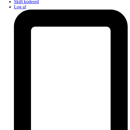
Skift kodeord
Log af