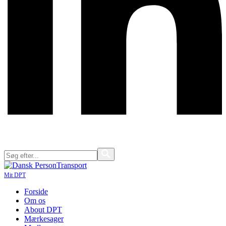
Mit DPT
Forside
Om os
About DPT
Mærkesager