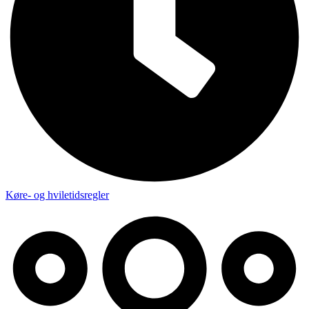
Køre- og hviletidsregler