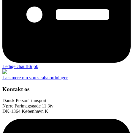
Ledige chaufførjob
Læs mere om vores rabatordninger
Kontakt os
Dansk PersonTransport
Nørre Farimagsgade 11 3tv
DK-1364 København K