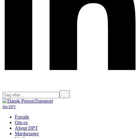
Mit DPT
Forside
Om os
About DPT
Mærkesager