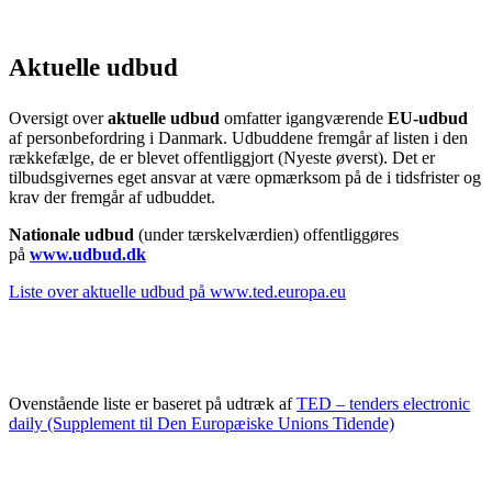
Aktuelle udbud
Oversigt over
aktuelle udbud
omfatter igangværende
EU-udbud
af personbefordring i Danmark. Udbuddene fremgår af listen i den
rækkefælge, de er blevet offentliggjort (Nyeste øverst). Det er
tilbudsgivernes eget ansvar at være opmærksom på de i tidsfrister og
krav der fremgår af udbuddet.
Nationale udbud
(under tærskelværdien) offentliggøres
på
www.udbud.dk
Liste over aktuelle udbud på www.ted.europa.eu
Ovenstående liste er baseret på udtræk af
TED – tenders electronic
daily (Supplement til Den Europæiske Unions Tidende)