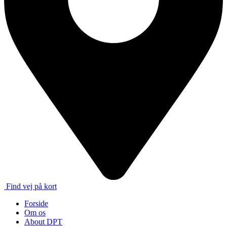
Find vej på kort
Forside
Om os
About DPT