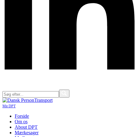
Mit DPT
Forside
Om os
About DPT
Mærkesager